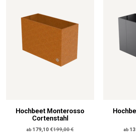
Hochbeet Monterosso
Hochbe
Cortenstahl
Angebotspreis
179,10 €
Preis
199,00 €
Ange
13
ab
ab